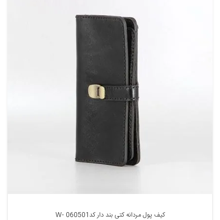
کیف پول مردانه کتی بند دار کد060501 -W