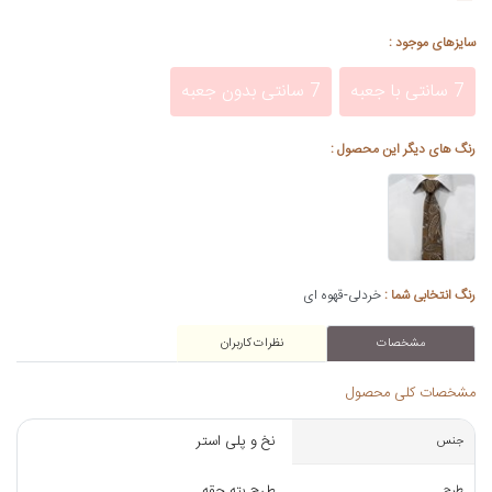
سایزهای موجود :
7 سانتی با جعبه
7 سانتی بدون جعبه
رنگ های دیگر این محصول :
رنگ انتخابی شما :
خردلی-قهوه ای
مشخصات
نظرات کاربران
مشخصات کلی محصول
نخ و پلی استر
جنس
طرح بته جقه
طرح