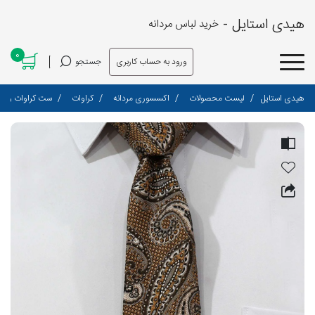
هیدی استایل -
خرید لباس مردانه
0
ورود به حساب کاربری
جستجو
هیدی استایل
لیست محصولات
اکسسوری مردانه
کراوات
ست کراوات و پوشت ط