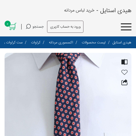
هیدی استایل -
خرید لباس مردانه
0
ورود به حساب کاربری
جستجو
هیدی استایل
لیست محصولات
اکسسوری مردانه
کراوات
ست کراوات و پوشت ط