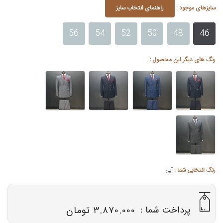
سایزهای موجود :
راهنمای انتخاب سایز
56
54
52
50
48
46
رنگ های دیگر این محصول :
رنگ انتخابی شما :
آبی
پرداخت شما :
3,870,000 تومان