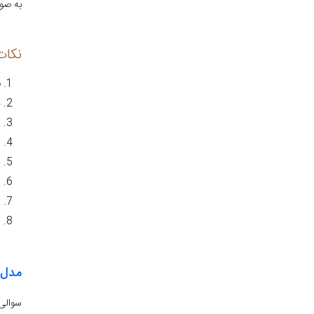
به صور
نکات
ب
م
پ
ا
د
ت
ا
د
مدل 
سوالی 