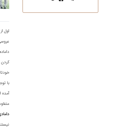
اول از
عروسی
داماده
کردن 
خودتان
با تو
آمده ا
متفاو
داماد
نیستن