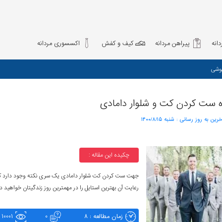
انه
پیراهن مردانه
کیف و کفش
اکسسوری مردانه
وشی
 ست کردن کت و شلوار دامادی
خرین به روز رسانی :
۱۴۰۰/۸/۱۵ شنبه
چکیده این مقاله :
جهت ست کردن کت شلوار دامادی یک سری نکته وجود دارد که
رعایت آن بهترین استایل را در مهمترین روز زندگیتان خواهید 
زمان مطالعه : 8
0
10001