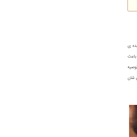
ده ی
باعث
توصیه
ی شان