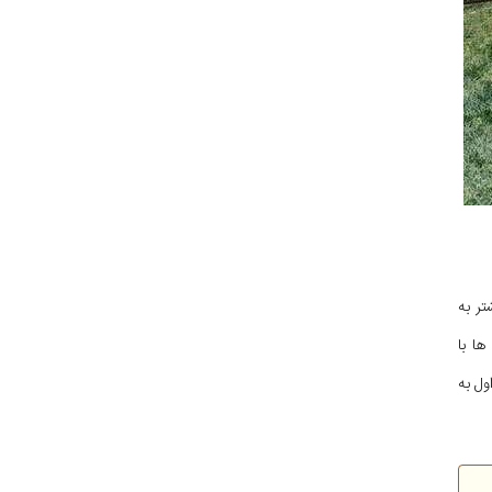
تر به
ا با
ول به