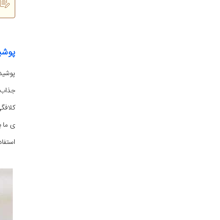
پوشی
پوشید
جذاب 
کلافگی
ی ما ب
استفاد