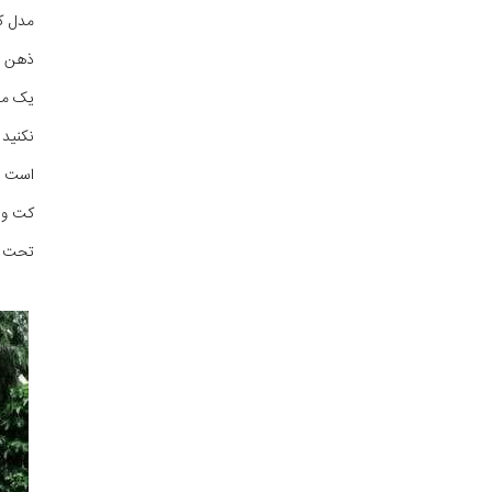
مدل ک
ذهن خو
یک مدل
نکنید
است ک
کت و ش
تحت تا