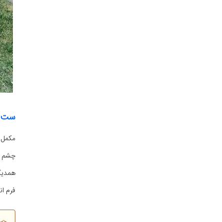
ست ک
مکمل ب
چشم آ
همدیگر
فرم ا