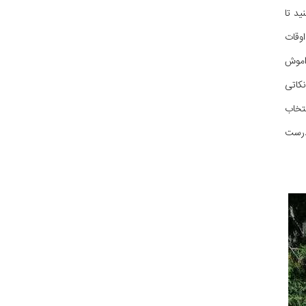
د تا
اوقات
راموش
کاتی
نتخاب
ادرست