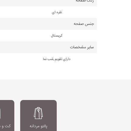
رنگ صفحه
نقره ای
جنس صفحه
کریستال
سایر مشخصات
دارای تقویم ,شب نما
پالتو مردانه
کت و شل